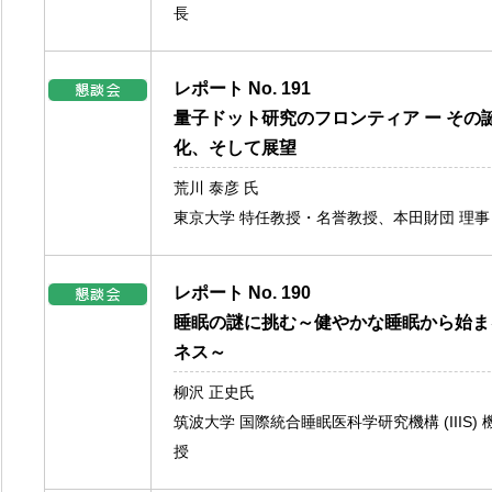
長
レポート No. 191
量子ドット研究のフロンティア ー その
化、そして展望
荒川 泰彦 氏
東京大学 特任教授・名誉教授、本田財団 理事
レポート No. 190
睡眠の謎に挑む～健やかな睡眠から始ま
ネス～
柳沢 正史氏
筑波大学 国際統合睡眠医科学研究機構 (IIIS)
授