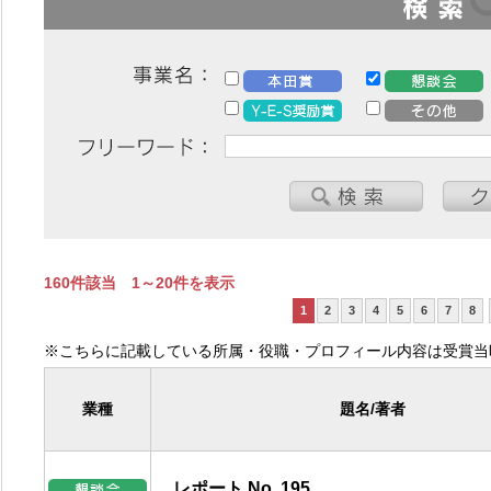
160件該当 1～20件を表示
1
2
3
4
5
6
7
8
※こちらに記載している所属・役職・プロフィール内容は受賞当
業種
題名/著者
レポート No. 195