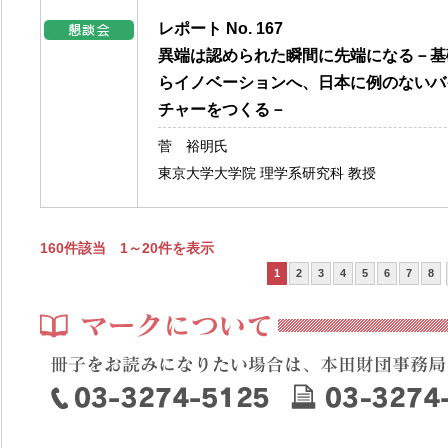
レポート No. 167
異端は認められた瞬間に先端になる－基
らイノベーションへ、日本に例のないバ
チャーをつくる－
菅 裕明氏
東京大学大学院 理学系研究科 教授
160件該当 1～20件を表示
1
2
3
4
5
6
7
8