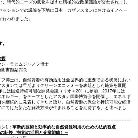
い、時代的ニーズの変化を捉えた積極的な政策議論が交わされまし
セッションでの議論を下地に日本・カザフスタンにおけるイノベー
が行われました。
す。
挨拶
ァン・ラヒムジャノフ博士
領図書館副館長
ノフ博士は、自然資源の有効活用は全世界的に重要である状況におい
フスタンでは早期よりグリーンエコノミーを表題とした施策を展開
1年には国連持続可能な開発会議（リオ＋20）に参加、2017年には
エネルギー」をテーマとしたアスタナ国際博覧会を開催し、エネルギ
術を継続的に発表してきたと語り、自然資源の保全と持続可能な経済
立に向けた新たな解決方法が生まれることを期待する、と述べまし
ョン1：革新的技術と効率的な自然資源利用のための法的観点
造の転換（技術の活用と企業戦略）─