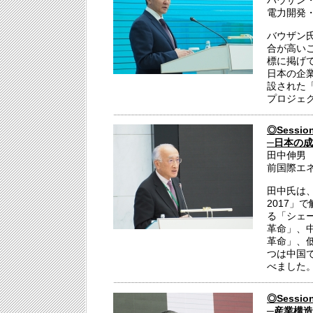
バウザン
電力開発
バウザン氏
合が高いこ
標に掲げ
日本の企
設された
プロジェ
◎Sess
─日本の
田中伸男
前国際エネ
田中氏は
2017」
る「シェ
革命」、
革命」、
つは中国
べました
◎Sess
─産業構