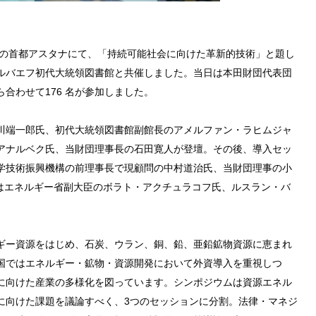
スタンの首都アスタナにて、「持続可能社会に向けた革新的技術」と題し
ルバエフ初代大統領図書館と共催しました。当日は本田財団代表団
合わせて176 名が参加しました。
川端一郎氏、初代大統領図書館副館長のアメルファン・ラヒムジャ
アナルベク氏、当財団理事長の石田寛人が登壇。その後、導入セッ
学技術振興機構の前理事長で現顧問の中村道治氏、当財団理事の小
らはエネルギー省副大臣のボラト・アクチュラコフ氏、ルスラン・バ
ギー資源をはじめ、石炭、ウラン、銅、鉛、亜鉛鉱物資源に恵まれ
国ではエネルギー・鉱物・資源開発において外資導入を重視しつ
に向けた産業の多様化を図っています。シンポジウムは資源エネル
に向けた課題を議論すべく、3つのセッションに分割。法律・マネジ