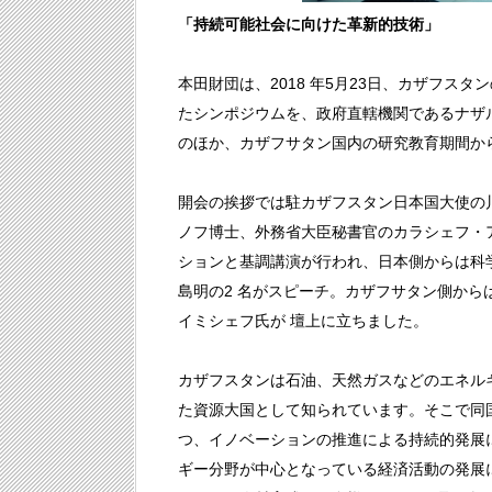
「持続可能社会に向けた革新的技術」
本田財団は、2018 年5月23日、カザフ
たシンポジウムを、政府直轄機関であるナザ
のほか、カザフサタン国内の研究教育期間から
開会の挨拶では駐カザフスタン日本国大使の
ノフ博士、外務省大臣秘書官のカラシェフ・
ションと基調講演が行われ、日本側からは科
島明の2 名がスピーチ。カザフサタン側か
イミシェフ氏が 壇上に立ちました。
カザフスタンは石油、天然ガスなどのエネル
た資源大国として知られています。そこで同
つ、イノベーションの推進による持続的発展
ギー分野が中心となっている経済活動の発展