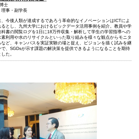
 博士
 理事・副学長
は、今後人類が達成するであろう革命的なイノベーションはICTによ
れるとし、九州大学におけるビックデータ活用事例を紹介。教員や学
教科書の閲覧ログを1日に18万件収集・解析して学生の学習指導への
水素利用や水のリサイクルといった取り組みを様々な観点からモニタ
るなど、キャンパスを実証実験の場と捉え、ビジョンを描く試みを継
かで、SGDsが示す課題の解決策を提供できるようになることを期待
とした。