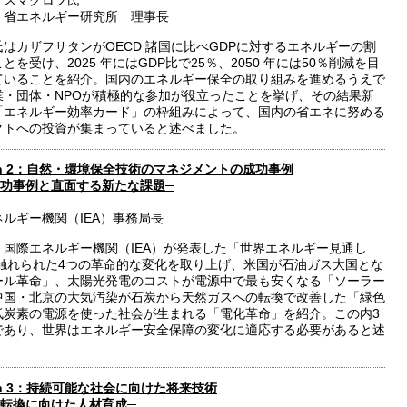
・スマグロフ氏
・省エネルギー研究所 理事長
はカザフサタンがOECD 諸国に比べGDPに対するエネルギーの割
とを受け、2025 年にはGDP比で25％、2050 年には50％削減を目
ていることを紹介。国内のエネルギー保全の取り組みを進めるうえで
業・団体・NPOが積極的な参加が役立ったことを挙げ、その結果新
「エネルギー効率カード」の枠組みによって、国内の省エネに努める
クトへの投資が集まっていると述べました。
ion 2：自然・環境保全技術のマネジメントの成功事例
成功事例と直面する新たな課題─
ルギー機関（IEA）事務局長
、国際エネルギー機関（IEA）が発表した「世界エネルギー見通し
で触れられた4つの革命的な変化を取り上げ、米国が石油ガス大国とな
ール革命」、太陽光発電のコストが電源中で最も安くなる「ソーラー
中国・北京の大気汚染が石炭から天然ガスへの転換で改善した「緑色
低炭素の電源を使った社会が生まれる「電化革命」を紹介。この内3
であり、世界はエネルギー安全保障の変化に適応する必要があると述
。
ion 3：持続可能な社会に向けた将来技術
造転換に向けた人材育成─