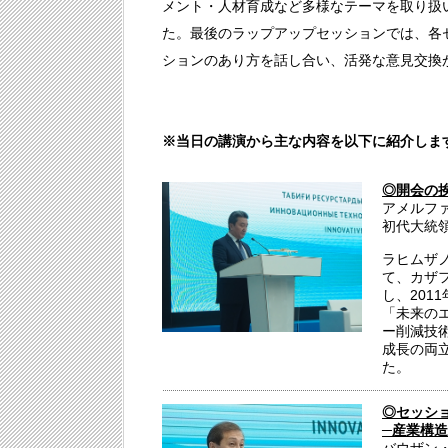
メント・人材育成など多様なテーマを取り扱
た。最後のラップアップセッションでは、各
ションのあり方を話し合い、活発な意見交換
※当日の講演から主な内容を以下に紹介しま
◎開会の
アメルフ
初代大統
ラヒムザ
て、カザ
し、201
「未来の
ー削減技
成長の両
た。
◎セッシ
─産業構