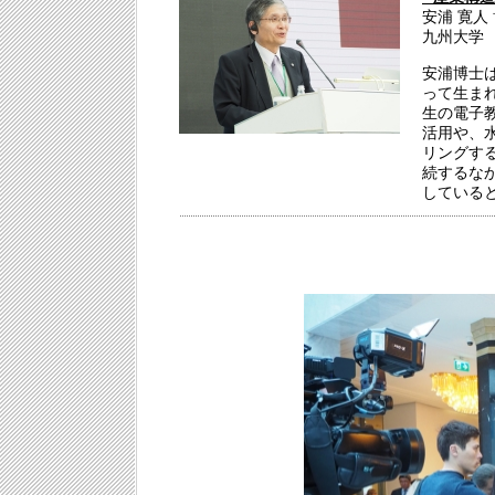
安浦 寛人
九州大学
安浦博士
って生ま
生の電子
活用や、
リングす
続するな
している