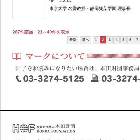
榊 佳之氏
東京大学 名誉教授・静岡雙葉学園 理事長
287件該当 21～40件を表示
最新
前へ
1
2
3
4
5
6
7