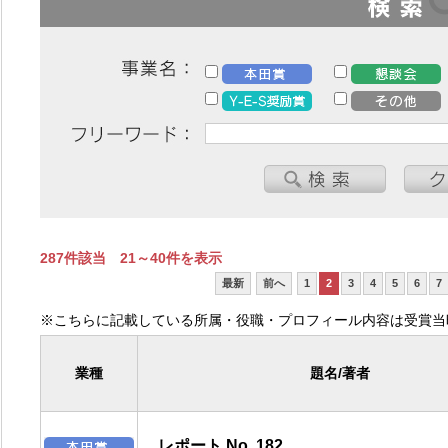
287件該当 21～40件を表示
最新
前へ
1
2
3
4
5
6
7
※こちらに記載している所属・役職・プロフィール内容は受賞当
業種
題名/著者
レポート No. 182