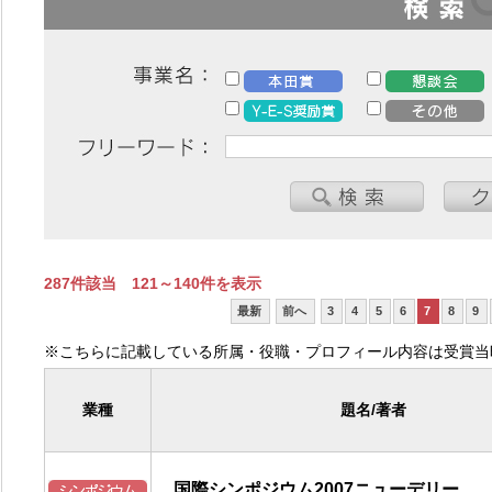
287件該当 121～140件を表示
最新
前へ
3
4
5
6
7
8
9
※こちらに記載している所属・役職・プロフィール内容は受賞当
業種
題名/著者
国際シンポジウム2007ニューデリー