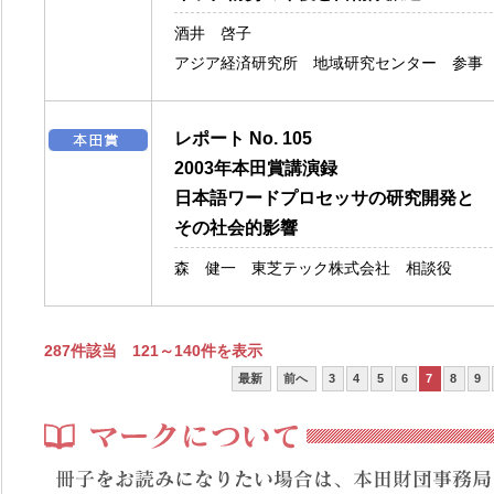
酒井 啓子
アジア経済研究所 地域研究センター 参事
レポート No. 105
2003年本田賞講演録
日本語ワードプロセッサの研究開発と
その社会的影響
森 健一 東芝テック株式会社 相談役
287件該当 121～140件を表示
最新
前へ
3
4
5
6
7
8
9