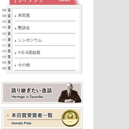
本田賞
懇談会
シンポジウム
Y-E-S奨励賞
その他