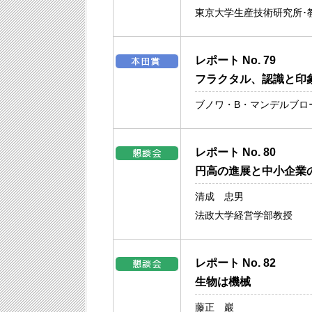
東京大学生産技術研究所･
レポート No. 79
フラクタル、認識と印
ブノワ・B・マンデルブロ
レポート No. 80
円高の進展と中小企業
清成 忠男
法政大学経営学部教授
レポート No. 82
生物は機械
藤正 巖