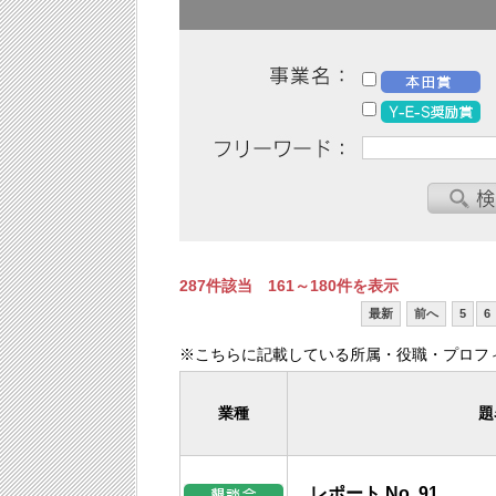
287件該当 161～180件を表示
最新
前へ
5
6
※こちらに記載している所属・役職・プロフ
業種
題
レポート No. 91