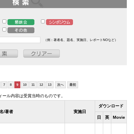
（例：著者名、題名、実施日、レポートNOなど）
7
8
9
10
11
12
13
次へ
最初
ィール内容は受賞当時のものです。
ダウンロード
名/著者
実施日
日
英
Movie