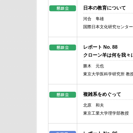
日本の教育について
河合 隼雄
国際日本文化研究センター
レポート No. 88
クローン羊は何を我々
勝木 元也
東京大学医科学研究所 教
複雑系をめぐって
北原 和夫
東京工業大学理学部教授