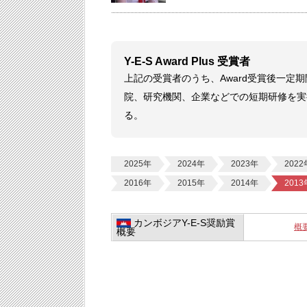
Y-E-S Award Plus 受賞者
上記の受賞者のうち、Award受賞後一
院、研究機関、企業などでの短期研修を実
る。
2025年
2024年
2023年
2022
2016年
2015年
2014年
2013
カンボジアY-E-S奨励賞
概
概要