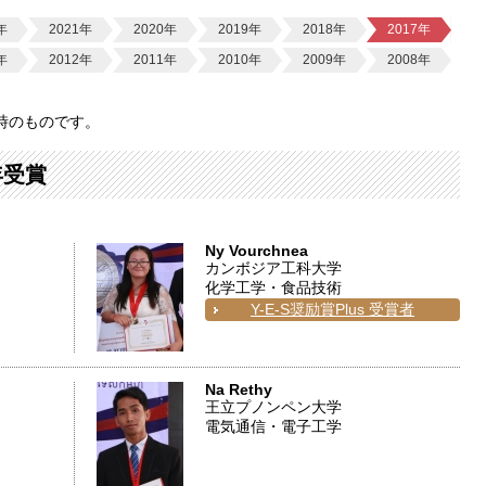
年
2021年
2020年
2019年
2018年
2017年
年
2012年
2011年
2010年
2009年
2008年
時のものです。
年受賞
Ny Vourchnea
カンボジア工科大学
化学工学・食品技術
Y-E-S奨励賞Plus 受賞者
Na Rethy
王立プノンペン大学
電気通信・電子工学