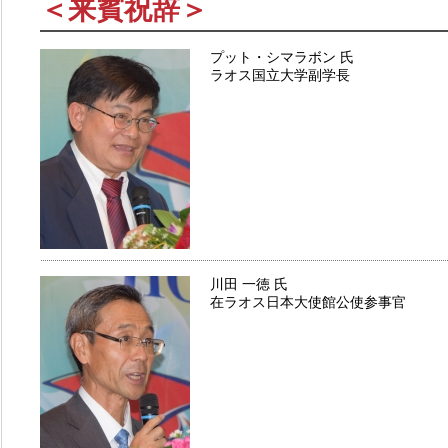
＜来賓祝辞＞
プット・シマラボン 氏
ラオス国立大学副学長
川田 一徳 氏
在ラオス日本大使館公使参事官