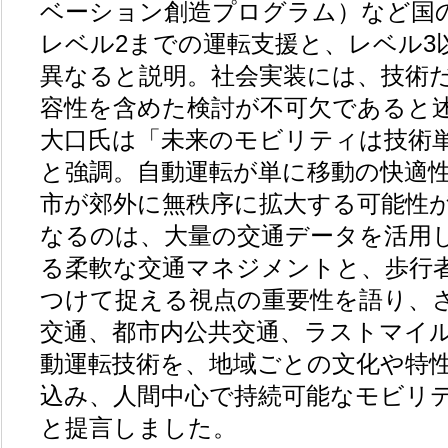
ベーション創造プログラム）など国
レベル2までの運転支援と、レベル3
異なると説明。社会実装には、技術
容性を含めた検討が不可欠であると
大口氏は「未来のモビリティは技術
と強調。自動運転が単に移動の快適
市が郊外に無秩序に拡大する可能性
なるのは、大量の交通データを活用
る柔軟な交通マネジメントと、歩行
つけて捉える視点の重要性を語り、
交通、都市内公共交通、ラストマイ
動運転技術を、地域ごとの文化や特
込み、人間中心で持続可能なモビリ
と提言しました。