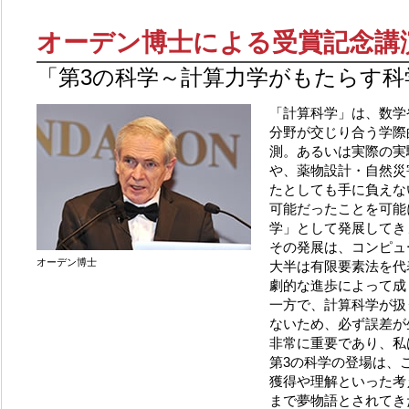
オーデン博士による受賞記念講
「第3の科学～計算力学がもたらす科
「計算科学」は、数学
分野が交じり合う学際
測。あるいは実際の実
や、薬物設計・自然災
たとしても手に負えな
可能だったことを可能
学」として発展してき
その発展は、コンピュ
オーデン博士
大半は有限要素法を代
劇的な進歩によって成
一方で、計算科学が扱
ないため、必ず誤差が
非常に重要であり、私
第3の科学の登場は、
獲得や理解といった考
まで夢物語とされてき